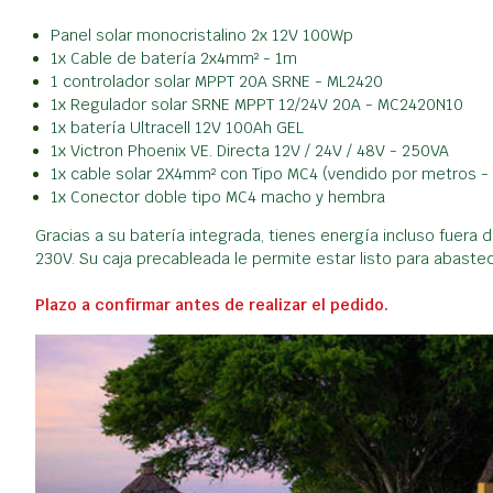
Panel solar monocristalino 2x 12V 100Wp
1x Cable de batería 2x4mm² - 1m
1 controlador solar MPPT 20A SRNE - ML2420
1x Regulador solar SRNE MPPT 12/24V 20A - MC2420N10
1x batería Ultracell 12V 100Ah GEL
1x Victron Phoenix VE. Directa 12V / 24V / 48V - 250VA
1x cable solar 2X4mm² con Tipo MC4 (vendido por metros -
1x Conector doble tipo MC4 macho y hembra
Gracias a su batería integrada, tienes energía incluso fuera 
230V. Su caja precableada le permite estar listo para abaste
Plazo a confirmar antes de realizar el pedido.