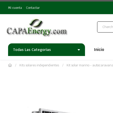
Mi cuenta
Contactar
Inicio
Todas Las Categorias
Kits solares independientes
Kit solar marino - autocaravan