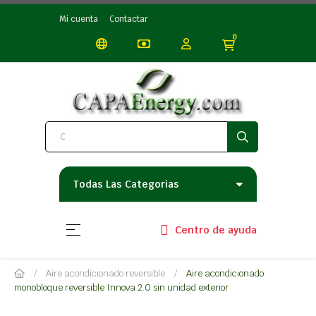
Mi cuenta
Contactar
0
Todas Las Categorias
Navegación de palanca
☰
Centro de ayuda
Aire acondicionado reversible
Aire acondicionado
monobloque reversible Innova 2.0 sin unidad exterior