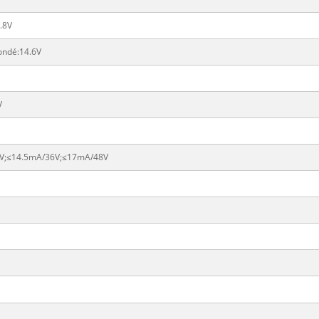
4.8V
nondé:14.6V
V
V;≤14.5mA/36V;≤17mA/48V