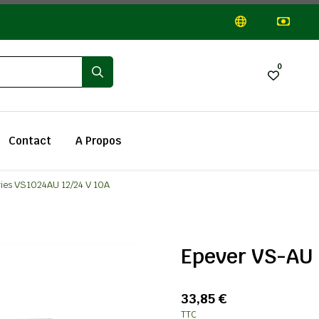
0
Contact
A Propos
ies VS1024AU 12/24 V 10A
Epever VS-AU 
33,85 €
TTC