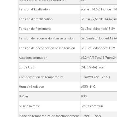
Tension d'égalisation
Scellé : 14.6V, Inondé : 1
Tension d'amplification
Gel:14.2V,Scellé:14.4V,I
Tension de flottement
Gel/Scellé/Inondé:13.8V
Tension de reconnexion basse tension
Gel/Sealed/Flooded:12.6
Tension de déconnexion basse tension
Gel/Scellé/Inondé:11.1V
Autoconsommation
≤9.2mA/12V;≤11.7mA/24
Sortie USB
5VDC/2.4A(Total)
Compensation de température
`-3mV/℃/2V（25℃）
Humidité relative
≤95%, N.C.
Boîtier
IP30
Mise à la terre
Positif commun
Plage de température de fonctionnement
`-25℃～+55℃