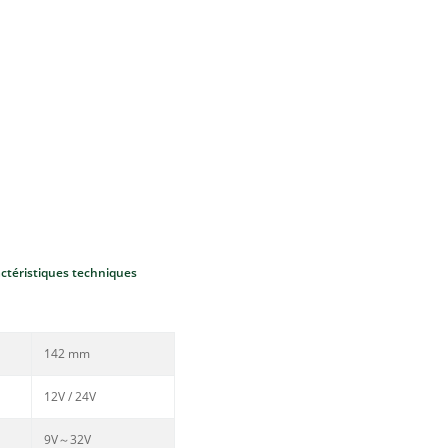
ctéristiques techniques
142 mm
12V / 24V
9V～32V