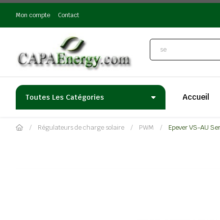
Mon compte
Contact
Accueil
Toutes Les Catégories
Régulateurs de charge solaire
PWM
Epever VS-AU Ser