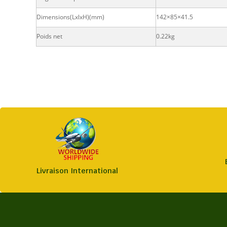
Dimensions(LxlxH)(mm)
142×85×41.5
Poids net
0.22kg
Livraison International