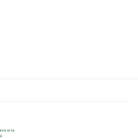
ire et la
 à