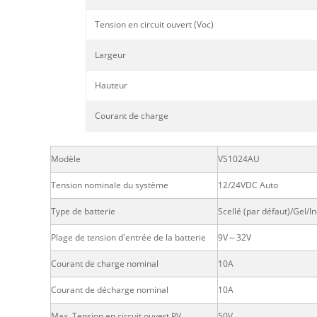
Tension en circuit ouvert (Voc)
Largeur
Hauteur
Courant de charge
Modèle
VS1024AU
Tension nominale du système
12/24VDC Auto
Type de batterie
Scellé (par défaut)/Gel/I
Plage de tension d'entrée de la batterie
9V～32V
Courant de charge nominal
10A
Courant de décharge nominal
10A
Max. Tension en circuit ouvert PV
50V