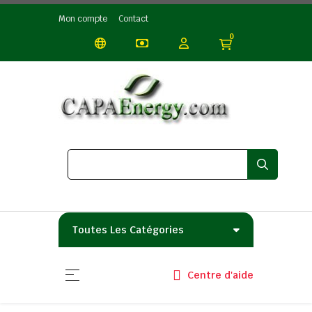
Mon compte
Contact
0
Toutes Les Catégories
Basculer la navigation
☰
Centre d'aide