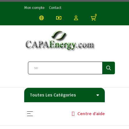
Mon compte
Contact
0
Toutes Les Catégories
Basculer la navigation
☰
Centre d'aide