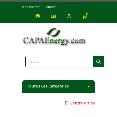
Mon compte
Contact
0
Toutes Les Catégories
Basculer la navigation
☰
Centre d'aide